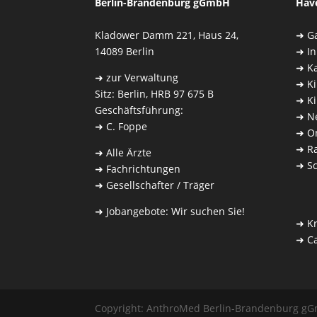
Berlin-Brandenburg gGmbH
Hav
Kladower Damm 221, Haus 24,
➜
G
14089 Berlin
➜
I
➜
Ka
➜
zur Verwaltung
➜
K
Sitz: Berlin, HRB 97 675 B
➜
K
Geschäftsführung:
➜
N
➜
C. Foppe
➜
O
➜
Ra
➜
Alle Ärzte
➜
S
➜
Fachrichtungen
➜
Gesellschafter / Träger
➜
Jobangebote: Wir suchen Sie!
➜
K
➜
C
Copyright: AnthroMed Berlin-Branden