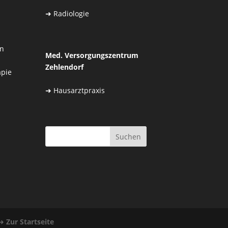
➜
Radiologie
in
Med. Versorgungszentrum
Zehlendorf
apie
➜
Hausarztpraxis
Suchen
➜
Zur Startseite