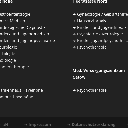
elhöhe
Heerstrasse Nord
astroenterologie
➜
Gynäkologie / Geburtshilfe
nnere Medizin
➜
Hausarztpraxis
rdiologische Diagnostik
➜
Kinder- und Jugendmediz
inder- und Jugendmedizin
➜
Psychiatrie / Neurologie
inder- und Jugendpsychiatrie
➜
Kinder-Jugendpsychother
eurologie
➜
Psychotherapie
nkologie
diologie
chmerztherapie
Med. Versorgungszentrum
Gatow
rankenhaus Havelhöhe
➜
Psychotherapie
ampus Havelhöhe
burg gGmbH ➜
Impressum
➜
Datenschutzerklärung